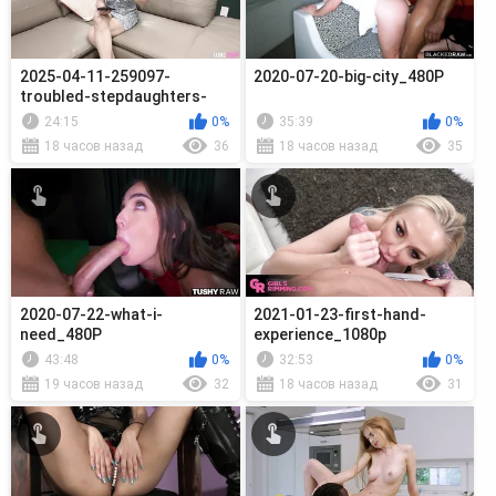
2025-04-11-259097-
2020-07-20-big-city_480P
troubled-stepdaughters-
compilation_720p
24:15
0%
35:39
0%
18 часов назад
36
18 часов назад
35
2020-07-22-what-i-
2021-01-23-first-hand-
need_480P
experience_1080p
43:48
0%
32:53
0%
19 часов назад
32
18 часов назад
31