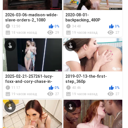
2026-03-06-madison-wilde-
2020-08-01-
slave-orders-2_1080
backpacking_480P
12:50
0%
34:48
0%
18 часов назад
29
19 часов назад
27
2025-02-21-257261-lucy-
2019-07-13-the-first-
foxx-and-cory-chase-in-
step_360p
step-family_720p
11:17
0%
40:46
0%
19 часов назад
27
19 часов назад
27