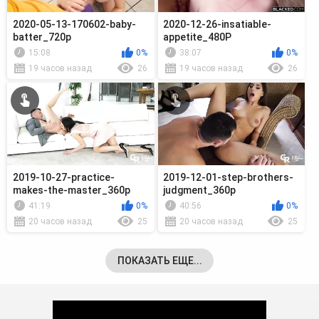
2020-05-13-170602-baby-
2020-12-26-insatiable-
batter_720p
appetite_480P
15:08
0%
38:07
0%
19 часов назад
26
19 часов назад
26
2019-10-27-practice-
2019-12-01-step-brothers-
makes-the-master_360p
judgment_360p
41:19
0%
40:56
0%
20 часов назад
25
20 часов назад
25
ПОКАЗАТЬ ЕЩЕ...