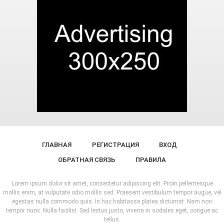
ГЛАВНАЯ
РЕГИСТРАЦИЯ
ВХОД
ОБРАТНАЯ СВЯЗЬ
ПРАВИЛА
Lorem ipsum dolor sit amet, consectetur adipiscing elit. Proin pellentesque
mollis enim, at vulputate odio mollis sed. Praesent vestibulum tempor augue, vel
egestas nulla commodo quis. In hac habitasse platea dictumst. Nam non
tempor nunc. Nulla facilisi. Sed lectus justo, viverra in sodales eget, congue ac
tellus.