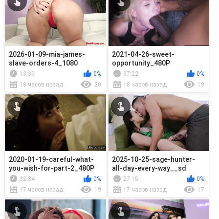
2026-01-09-mia-james-
2021-04-26-sweet-
slave-orders-4_1080
opportunity_480P
13:39
0%
37:22
0%
18 часов назад
20
18 часов назад
19
2020-01-19-careful-what-
2025-10-25-sage-hunter-
you-wish-for-part-2_480P
all-day-every-way__sd
32:34
0%
27:15
0%
17 часов назад
19
17 часов назад
17