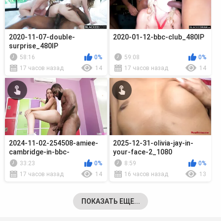
2020-11-07-double-
2020-01-12-bbc-club_480lP
surprise_480lP
58:16
0%
59:08
0%
17 часов назад
14
17 часов назад
14
2024-11-02-254508-amiee-
2025-12-31-olivia-jay-in-
cambridge-in-bbc-
your-face-2_1080
championship-seas_720p
33:23
0%
8:59
0%
17 часов назад
14
16 часов назад
13
ПОКАЗАТЬ ЕЩЕ...