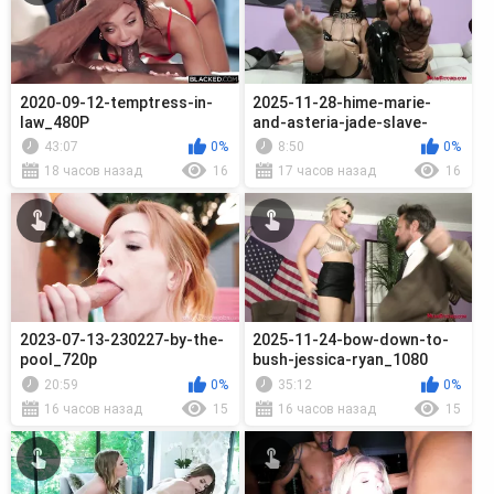
2020-09-12-temptress-in-
2025-11-28-hime-marie-
law_480P
and-asteria-jade-slave-
orders_1080
43:07
0%
8:50
0%
18 часов назад
16
17 часов назад
16
2023-07-13-230227-by-the-
2025-11-24-bow-down-to-
pool_720p
bush-jessica-ryan_1080
20:59
0%
35:12
0%
16 часов назад
15
16 часов назад
15