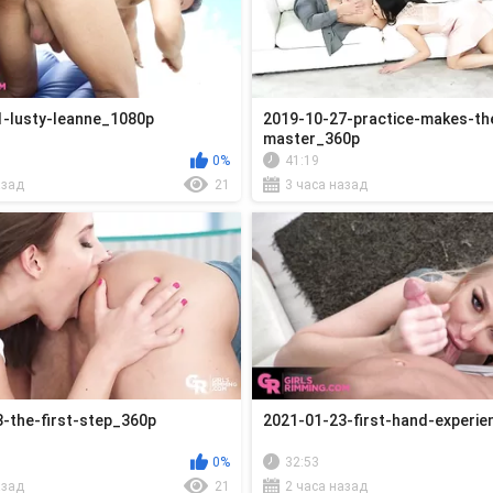
-lusty-leanne_1080p
2019-10-27-practice-makes-th
master_360p
0%
41:19
азад
21
3 часа назад
-the-first-step_360p
2021-01-23-first-hand-experi
0%
32:53
азад
21
2 часа назад