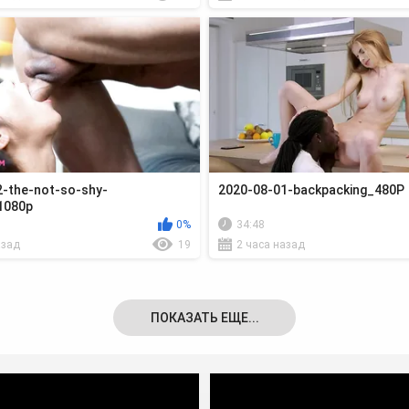
-the-not-so-shy-
2020-08-01-backpacking_480P
_1080p
0%
34:48
азад
19
2 часа назад
ПОКАЗАТЬ ЕЩЕ...