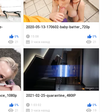
e-
2020-05-13-170602-baby-batter_720p
0%
15:08
0%
21
3 часа назад
21
ence_1080p
2021-02-25-quarantine_480lP
0%
1:03:02
0%
21
3 часа назад
19