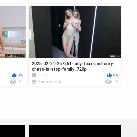
2025-02-21-257261-lucy-foxx-and-cory-
chase-in-step-family_720p
0%
11:17
0%
19
2 часа назад
19