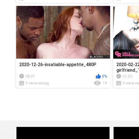
2020-12-26-insatiable-appetite_480P
2020-02-22
girlfriend
38:07
0%
31:03
3 часа назад
19
3 часа н