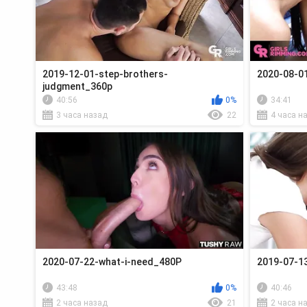
2019-12-01-step-brothers-
2020-08-01
judgment_360p
40:56
0%
34:41
3 часа назад
22
4 часа н
2020-07-22-what-i-need_480P
2019-07-13
43:48
0%
40:46
2 часа назад
21
2 часа н