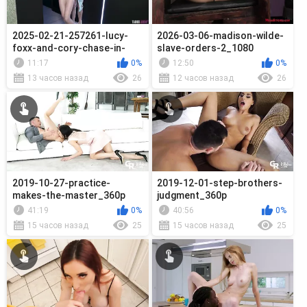
2025-02-21-257261-lucy-
2026-03-06-madison-wilde-
foxx-and-cory-chase-in-
slave-orders-2_1080
step-family_720p
11:17
0%
12:50
0%
13 часов назад
26
12 часов назад
26
2019-10-27-practice-
2019-12-01-step-brothers-
makes-the-master_360p
judgment_360p
41:19
0%
40:56
0%
15 часов назад
25
15 часов назад
25