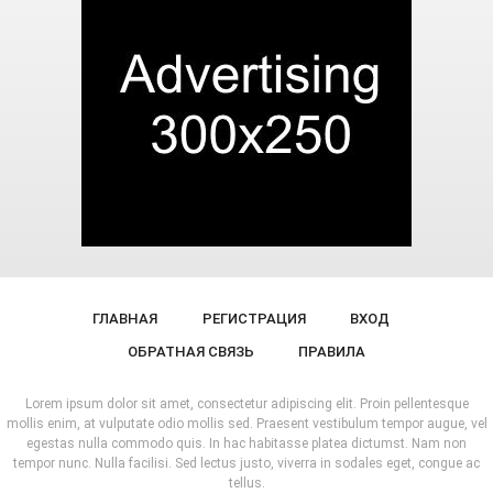
ГЛАВНАЯ
РЕГИСТРАЦИЯ
ВХОД
ОБРАТНАЯ СВЯЗЬ
ПРАВИЛА
Lorem ipsum dolor sit amet, consectetur adipiscing elit. Proin pellentesque
mollis enim, at vulputate odio mollis sed. Praesent vestibulum tempor augue, vel
egestas nulla commodo quis. In hac habitasse platea dictumst. Nam non
tempor nunc. Nulla facilisi. Sed lectus justo, viverra in sodales eget, congue ac
tellus.