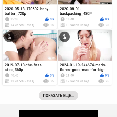
2020-05-13-170602-baby-
2020-08-01-
batter_720p
backpacking_480P
15:08
0%
34:48
0%
14 часов назад
25
13 часов назад
25
2019-07-13-the-first-
2024-01-19-244674-mads-
step_360p
flores-goes-mad-for-big-
cock_720p
40:46
0%
21:40
0%
13 часов назад
25
12 часов назад
25
ПОКАЗАТЬ ЕЩЕ...