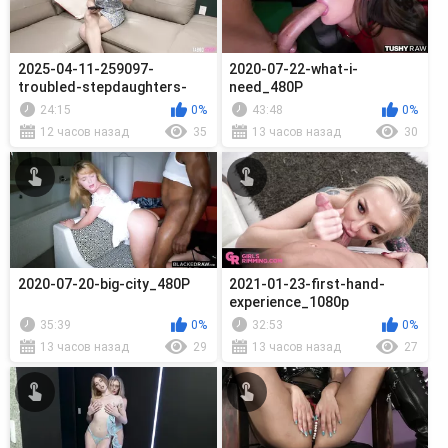
2025-04-11-259097-
2020-07-22-what-i-
troubled-stepdaughters-
need_480P
compilation_720p
24:15
0%
43:48
0%
12 часов назад
35
13 часов назад
30
2020-07-20-big-city_480P
2021-01-23-first-hand-
experience_1080p
35:39
0%
32:53
0%
13 часов назад
29
13 часов назад
27