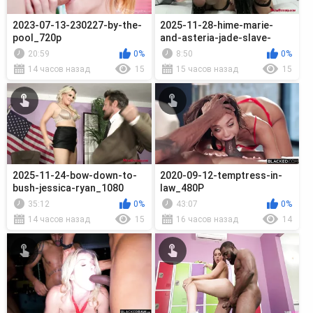
2023-07-13-230227-by-the-
2025-11-28-hime-marie-
pool_720p
and-asteria-jade-slave-
orders_1080
20:59
0%
8:50
0%
14 часов назад
15
15 часов назад
15
2025-11-24-bow-down-to-
2020-09-12-temptress-in-
bush-jessica-ryan_1080
law_480P
35:12
0%
43:07
0%
14 часов назад
15
16 часов назад
14