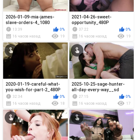
2026-01-09-mia-james-
2021-04-26-sweet-
slave-orders-4_1080
opportunity_480P
13:39
0%
37:22
0%
16 часов назад
19
16 часов назад
19
2020-01-19-careful-what-
2025-10-25-sage-hunter-
you-wish-for-part-2_480P
all-day-every-way__sd
32:34
0%
27:15
0%
16 часов назад
18
16 часов назад
17