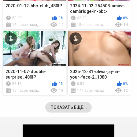
2020-01-12-bbc-club_480lP
2024-11-02-254508-amiee-
cambridge-in-bbc-
championship-seas_720p
59:08
0%
33:23
0%
16 часов назад
14
15 часов назад
14
2020-11-07-double-
2025-12-31-olivia-jay-in-
surprise_480lP
your-face-2_1080
58:16
0%
8:59
0%
16 часов назад
13
14 часов назад
12
ПОКАЗАТЬ ЕЩЕ...