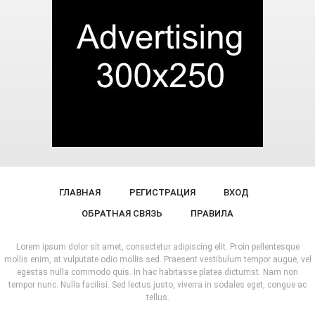
ГЛАВНАЯ
РЕГИСТРАЦИЯ
ВХОД
ОБРАТНАЯ СВЯЗЬ
ПРАВИЛА
Lorem ipsum dolor sit amet, consectetur adipiscing elit. Proin pellentesque
mollis enim, at vulputate odio mollis sed. Praesent vestibulum tempor augue, vel
egestas nulla commodo quis. In hac habitasse platea dictumst. Nam non
tempor nunc. Nulla facilisi. Sed lectus justo, viverra in sodales eget, congue ac
tellus.