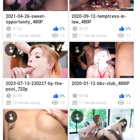
2021-04-26-sweet-
2020-09-12-temptress-in-
opportunity_480P
law_480P
37:22
0%
43:07
0%
11 часов назад
13
11 часов назад
13
2023-07-13-230227-by-the-
2020-01-12-bbc-club_480lP
pool_720p
20:59
0%
59:08
0%
10 часов назад
13
11 часов назад
12