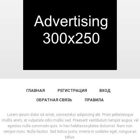
ГЛАВНАЯ
РЕГИСТРАЦИЯ
ВХОД
ОБРАТНАЯ СВЯЗЬ
ПРАВИЛА
Lorem ipsum dolor sit amet, consectetur adipiscing elit. Proin pellentesque
mollis enim, at vulputate odio mollis sed. Praesent vestibulum tempor augue, vel
egestas nulla commodo quis. In hac habitasse platea dictumst. Nam non
tempor nunc. Nulla facilisi. Sed lectus justo, viverra in sodales eget, congue ac
tellus.