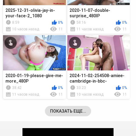
2025-12-31-olivia-jay-in-
2020-11-07-double-
your-face-2_1080
surprise_480lP
8:59
0%
58:16
0%
10 часов назад
11
11 часов назад
11
2020-01-19-please-give-me-
2024-11-02-254508-amiee-
more_480P
cambridge-in-bbc-
championship-seas_720p
38:42
0%
33:23
0%
11 часов назад
11
10 часов назад
11
ПОКАЗАТЬ ЕЩЕ...