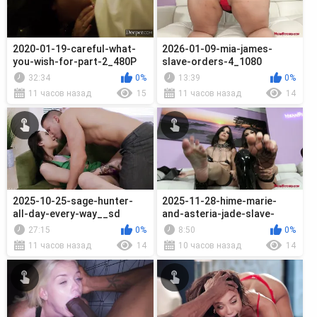
2020-01-19-careful-what-
2026-01-09-mia-james-
you-wish-for-part-2_480P
slave-orders-4_1080
32:34
0%
13:39
0%
11 часов назад
15
11 часов назад
14
2025-10-25-sage-hunter-
2025-11-28-hime-marie-
all-day-every-way__sd
and-asteria-jade-slave-
orders_1080
27:15
0%
8:50
0%
11 часов назад
14
10 часов назад
14