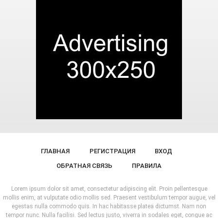
ГЛАВНАЯ
РЕГИСТРАЦИЯ
ВХОД
ОБРАТНАЯ СВЯЗЬ
ПРАВИЛА
Lorem ipsum dolor sit amet, consectetur adipiscing elit. Proin pellentesque
mollis enim, at vulputate odio mollis sed. Praesent vestibulum tempor augue, vel
egestas nulla commodo quis. In hac habitasse platea dictumst. Nam non
tempor nunc. Nulla facilisi. Sed lectus justo, viverra in sodales eget, congue ac