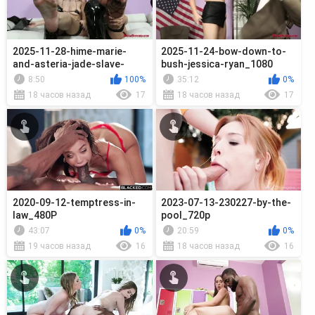
2025-11-28-hime-marie-
2025-11-24-bow-down-to-
and-asteria-jade-slave-
bush-jessica-ryan_1080
orders_1080
8:50
100%
35:12
0%
18 часов назад
17
18 часов назад
17
2020-09-12-temptress-in-
2023-07-13-230227-by-the-
law_480P
pool_720p
43:07
0%
20:59
0%
19 часов назад
16
18 часов назад
16