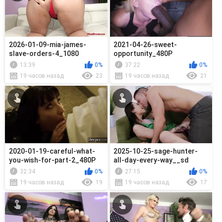
2026-01-09-mia-james-
2021-04-26-sweet-
slave-orders-4_1080
opportunity_480P
13:39
0%
37:22
0%
19 часов назад
23
19 часов назад
21
2020-01-19-careful-what-
2025-10-25-sage-hunter-
you-wish-for-part-2_480P
all-day-every-way__sd
32:34
0%
27:15
0%
19 часов назад
19
19 часов назад
17