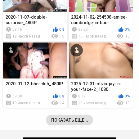
2020-11-07-double-
2024-11-02-254508-amiee-
surprise_480lP
cambridge-in-bbc-
championship-seas_720p
58:16
0%
33:23
0%
19 часов назад
15
18 часов назад
15
2020-01-12-bbc-club_480lP
2025-12-31-olivia-jay-in-
your-face-2_1080
59:08
0%
8:59
0%
19 часов назад
14
18 часов назад
13
ПОКАЗАТЬ ЕЩЕ...