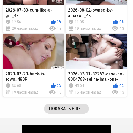
2026-07-30-cum-like-a-
2026-08-02-owned-by-
girl_4k
amazon_4k
12:56
0%
11:05
0%
20 часов назад
13
19 часов назад
13
2020-02-20-back-in-
2026-07-11-32263-case-no-
town_480P
8004768-selina-imai-one-
thief-vs_720
38:05
0%
45:04
0%
19 часов назад
13
15 часов назад
13
ПОКАЗАТЬ ЕЩЕ...