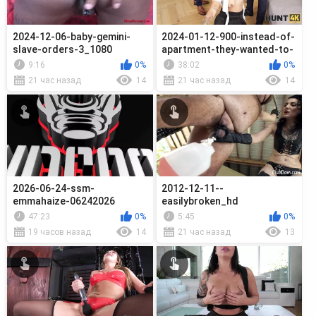
2024-12-06-baby-gemini-
2024-01-12-900-instead-of-
slave-orders-3_1080
apartment-they-wanted-to-
see-my-cock-hd
9:16
0%
38:02
0%
21 час назад
14
21 час назад
14
2026-06-24-ssm-
2012-12-11--
emmahaize-06242026
easilybroken_hd
47:23
0%
5:45
0%
19 часов назад
14
21 час назад
13