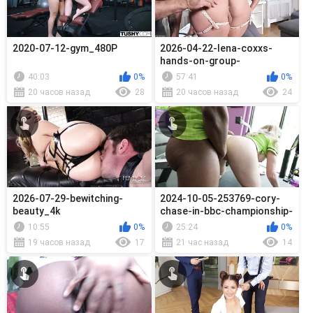
2020-07-12-gym_480P
2026-04-22-lena-coxxs-
hands-on-group-
session__sd
40:03
0%
57:41
0%
20 часов назад
28
20 часов назад
24
2026-07-29-bewitching-
2024-10-05-253769-cory-
beauty_4k
chase-in-bbc-championship-
season-tw_720p
10:55
0%
25:24
0%
19 часов назад
17
21 час назад
14