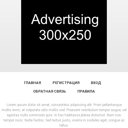
ГЛАВНАЯ
РЕГИСТРАЦИЯ
ВХОД
ОБРАТНАЯ СВЯЗЬ
ПРАВИЛА
Lorem ipsum dolor sit amet, consectetur adipiscing elit. Proin pellentesque
mollis enim, at vulputate odio mollis sed. Praesent vestibulum tempor augue, vel
egestas nulla commodo quis. In hac habitasse platea dictumst. Nam non
tempor nunc. Nulla facilisi. Sed lectus justo, viverra in sodales eget, congue ac
tellus.