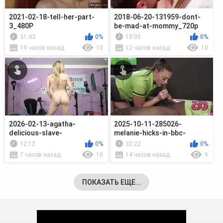
2021-02-18-tell-her-part-
2018-06-20-131959-dont-
3_480P
be-mad-at-mommy_720p
31:43
0%
18:05
0%
19 часов назад
10
12 часов назад
10
2026-02-13-agatha-
2025-10-11-285026-
delicious-slave-
melanie-hicks-in-bbc-
orders_1080
championship-season_720p
12:12
0%
32:22
0%
7 часов назад
10
14 часов назад
9
ПОКАЗАТЬ ЕЩЕ...