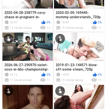
2025-04-28-258779-cory-
2020-02-05-169445-
chase-in-pregnant-in-
mommy-understands_720p
paradise_720p
28:01
0%
18:09
0%
13 часов назад
12
19 часов назад
11
2026-06-27-290970-violet-
2019-01-23-144571-blow-
voss-in-bbc-championship-
off-some-steam_720p
off-seas_720p
30:12
0%
14:08
0%
17 часов назад
11
15 часов назад
11