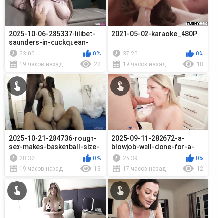
2025-10-06-285337-lilibet-
2021-05-02-karaoke_480P
saunders-in-cuckquean-
step-daugh_720p
53:00
0%
37:20
0%
19 часов назад
22
19 часов назад
18
2025-10-21-284736-rough-
2025-09-11-282672-a-
sex-makes-basketball-size-
blowjob-well-done-for-a-
boobs-am_720p
job-well-done_720p
28:32
0%
26:39
0%
19 часов назад
13
17 часов назад
12