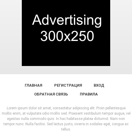
ГЛАВНАЯ
РЕГИСТРАЦИЯ
ВХОД
ОБРАТНАЯ СВЯЗЬ
ПРАВИЛА
Lorem ipsum dolor sit amet, consectetur adipiscing elit. Proin pellentesque
mollis enim, at vulputate odio mollis sed. Praesent vestibulum tempor augue, vel
egestas nulla commodo quis. In hac habitasse platea dictumst. Nam non
tempor nunc. Nulla facilisi. Sed lectus justo, viverra in sodales eget, congue ac
tellus.