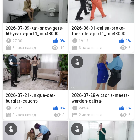
2026-07-09-kat-snow-gets-
2026-08-01-calisa-broke-
60-years-part1_mp43000
the-rules-part1_mp43000
27:30
0%
19:13
0%
3 часа назад
10
3 часа назад
8
2026-07-21-unique-cat-
2026-07-28-victoria-meets-
burglar-caught-
warden-calisa-
part1_mp43000
bliss_mp43000
32:07
0%
24:54
0%
3 часа назад
8
2 часа назад
6