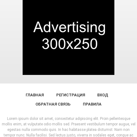
ГЛАВНАЯ
РЕГИСТРАЦИЯ
ВХОД
ОБРАТНАЯ СВЯЗЬ
ПРАВИЛА
Lorem ipsum dolor sit amet, consectetur adipiscing elit. Proin pellentesque
mollis enim, at vulputate odio mollis sed. Praesent vestibulum tempor augue, vel
egestas nulla commodo quis. In hac habitasse platea dictumst. Nam non
tempor nunc. Nulla facilisi. Sed lectus justo, viverra in sodales eget, congue ac