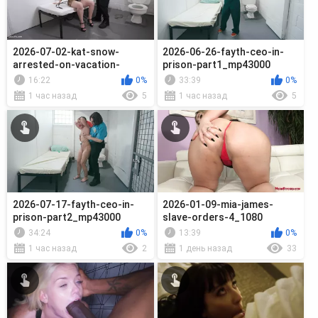
2026-07-02-kat-snow-
2026-06-26-fayth-ceo-in-
arrested-on-vacation-
prison-part1_mp43000
part2_mp43000
16:22
0%
33:39
0%
1 час назад
5
1 час назад
5
2026-07-17-fayth-ceo-in-
2026-01-09-mia-james-
prison-part2_mp43000
slave-orders-4_1080
34:24
0%
13:39
0%
1 час назад
2
1 день назад
33