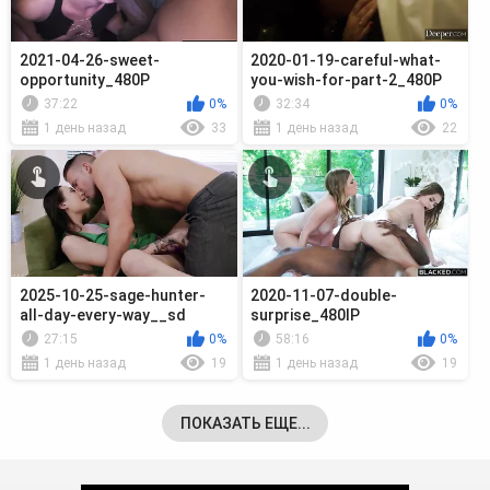
2021-04-26-sweet-
2020-01-19-careful-what-
opportunity_480P
you-wish-for-part-2_480P
37:22
0%
32:34
0%
1 день назад
33
1 день назад
22
2025-10-25-sage-hunter-
2020-11-07-double-
all-day-every-way__sd
surprise_480lP
27:15
0%
58:16
0%
1 день назад
19
1 день назад
19
ПОКАЗАТЬ ЕЩЕ...