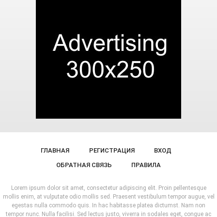
ГЛАВНАЯ
РЕГИСТРАЦИЯ
ВХОД
ОБРАТНАЯ СВЯЗЬ
ПРАВИЛА
Lorem ipsum dolor sit amet, consectetur adipiscing elit. Proin pellentesque
mollis enim, at vulputate odio mollis sed. Praesent vestibulum tempor augue, vel
egestas nulla commodo quis. In hac habitasse platea dictumst. Nam non
tempor nunc. Nulla facilisi. Sed lectus justo, viverra in sodales eget, congue ac