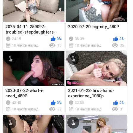
2025-04-11-259097-
2020-07-20-big-city_480P
troubled-stepdaughters-
compilation_720p
24:15
0%
35:39
0%
18 часов назад
36
18 часов назад
35
2020-07-22-what-i-
2021-01-23-first-hand-
need_480P
experience_1080p
43:48
0%
32:53
0%
18 часов назад
32
18 часов назад
31