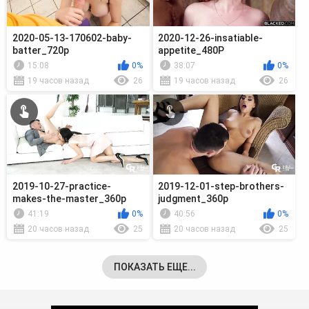
2020-05-13-170602-baby-
2020-12-26-insatiable-
batter_720p
appetite_480P
15:08
0%
38:07
0%
19 часов назад
26
19 часов назад
26
2019-10-27-practice-
2019-12-01-step-brothers-
makes-the-master_360p
judgment_360p
41:19
0%
40:56
0%
20 часов назад
25
20 часов назад
25
ПОКАЗАТЬ ЕЩЕ...