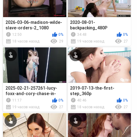
2026-03-06-madison-wilde-
2020-08-01-
slave-orders-2_1080
backpacking_480P
12:50
0%
34:48
0%
18 часов назад
29
19 часов назад
27
2025-02-21-257261-lucy-
2019-07-13-the-first-
foxx-and-cory-chase-in-
step_360p
step-family_720p
11:17
0%
40:46
0%
19 часов назад
27
18 часов назад
27