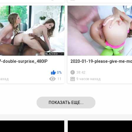
-double-surprise_480lP
2020-01-19-please-give-me-m
0%
38:42
назад
11
9 часов назад
ПОКАЗАТЬ ЕЩЕ...