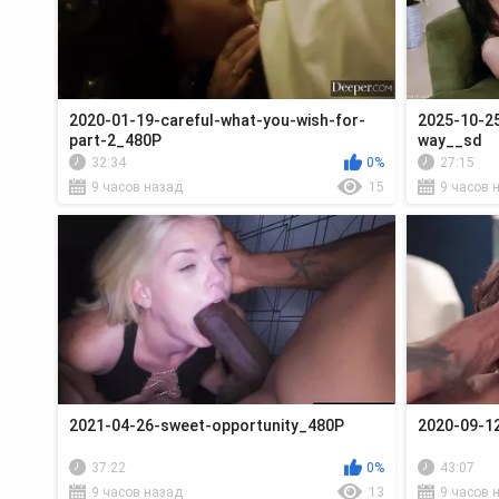
2020-01-19-careful-what-you-wish-for-
2025-10-25
part-2_480P
way__sd
32:34
0%
27:15
9 часов назад
15
9 часов 
2021-04-26-sweet-opportunity_480P
2020-09-1
37:22
0%
43:07
9 часов назад
13
9 часов 