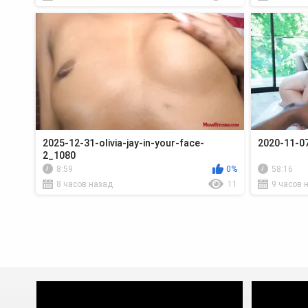
2025-12-31-olivia-jay-in-your-face-
2020-11-07
2_1080
8:59
0%
58:16
8 часов назад
11
9 часов 