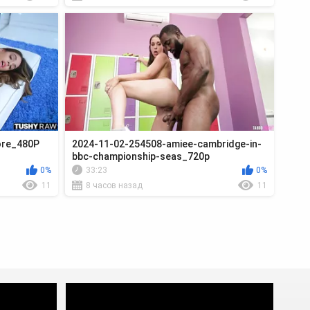
ore_480P
2024-11-02-254508-amiee-cambridge-in-
bbc-championship-seas_720p
0%
33:23
0%
11
8 часов назад
11