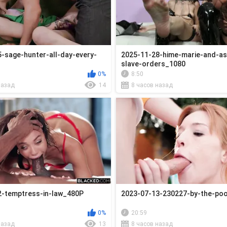
-sage-hunter-all-day-every-
2025-11-28-hime-marie-and-ast
slave-orders_1080
0%
8:50
назад
14
8 часов назад
2-temptress-in-law_480P
2023-07-13-230227-by-the-po
0%
20:59
назад
13
8 часов назад