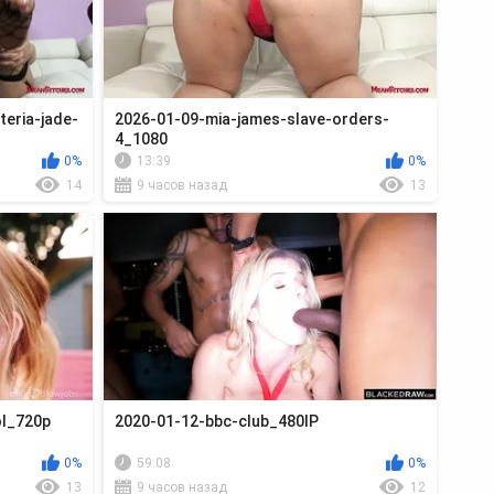
eria-jade-
2026-01-09-mia-james-slave-orders-
4_1080
0%
13:39
0%
14
9 часов назад
13
ol_720p
2020-01-12-bbc-club_480lP
0%
59:08
0%
13
9 часов назад
12