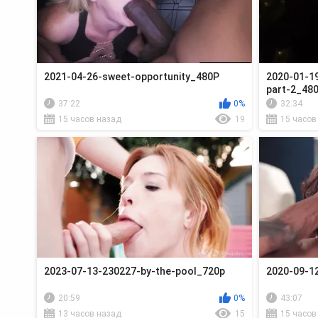
2021-04-26-sweet-opportunity_480P
2020-01-19
part-2_48
37:22
0%
32:34
15 часов назад
19
15 часов
2023-07-13-230227-by-the-pool_720p
2020-09-1
20:59
0%
43:07
13 часов назад
15
15 часов