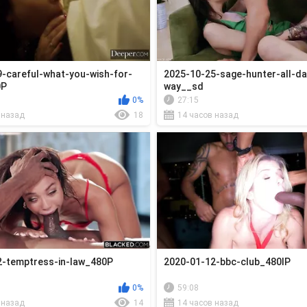
-careful-what-you-wish-for-
2025-10-25-sage-hunter-all-da
0P
way__sd
0%
27:15
 назад
18
14 часов назад
2-temptress-in-law_480P
2020-01-12-bbc-club_480lP
0%
59:08
 назад
14
14 часов назад