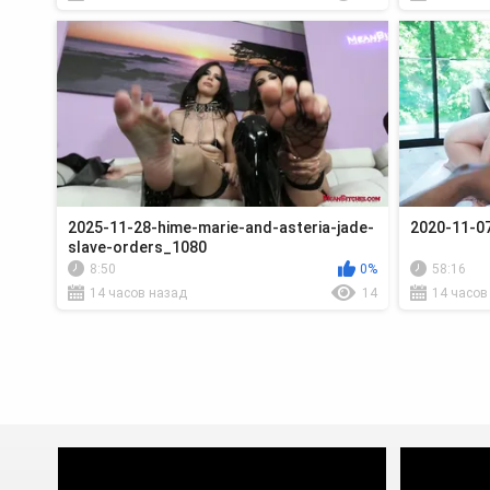
2025-11-28-hime-marie-and-asteria-jade-
2020-11-07
slave-orders_1080
8:50
0%
58:16
14 часов назад
14
14 часов