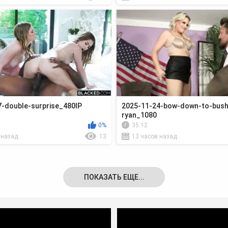
-double-surprise_480lP
2025-11-24-bow-down-to-bush-
ryan_1080
0%
35:12
 назад
13
13 часов назад
ПОКАЗАТЬ ЕЩЕ...