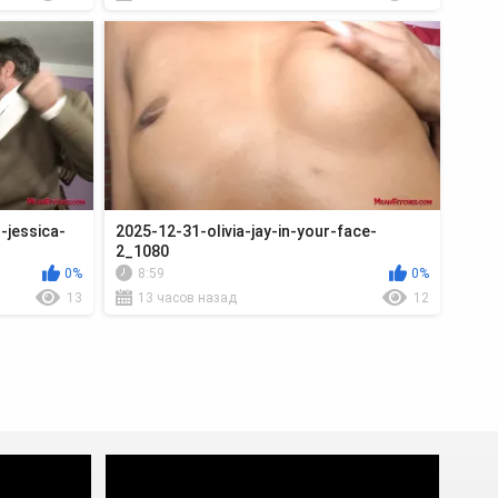
jessica-
2025-12-31-olivia-jay-in-your-face-
2_1080
0%
8:59
0%
13
13 часов назад
12