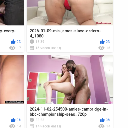
y-every-
2026-01-09-mia-james-slave-orders-
4_1080
0%
13:39
0%
17
15 часов назад
16
2024-11-02-254508-amiee-cambridge-in-
bbc-championship-seas_720p
0%
33:23
0%
14
14 часов назад
14